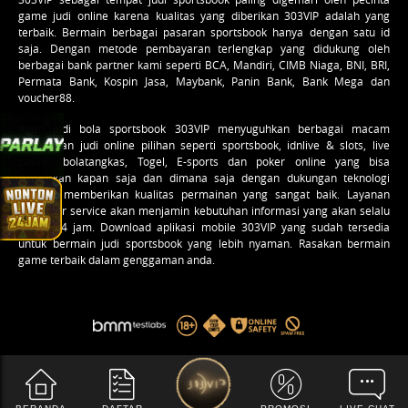
game judi online karena kualitas yang diberikan 303VIP adalah yang
terbaik. Bermain berbagai pasaran sportsbook hanya dengan satu id
saja. Dengan metode pembayaran terlengkap yang didukung oleh
berbagai bank partner kami seperti BCA, Mandiri, CIMB Niaga, BNI, BRI,
Permata Bank, Kospin Jasa, Maybank, Panin Bank, Bank Mega dan
voucher88.
Agen judi bola sportsbook 303VIP menyuguhkan berbagai macam
permainan
judi online
pilihan seperti sportsbook, idnlive & slots, live
casino, bolatangkas, Togel, E-sports dan poker online yang bisa
dimainkan kapan saja dan dimana saja dengan dukungan teknologi
terbaru memberikan kualitas permainan yang sangat baik. Layanan
customer service akan menjamin kebutuhan informasi yang akan selalu
online 24 jam. Download aplikasi mobile 303VIP yang sudah tersedia
untuk bermain judi sportsbook yang lebih nyaman. Rasakan bermain
game terbaik dalam genggaman anda.
Copyright © 303VIP. Hak cipta dilindungi