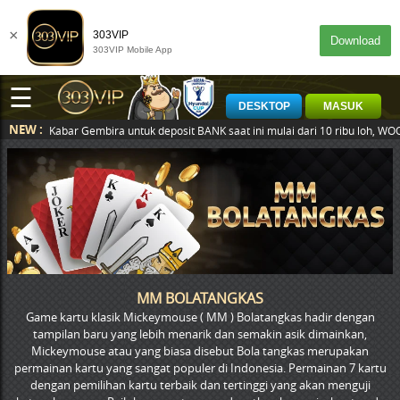
×
303VIP
Download
303VIP Mobile App
☰
DESKTOP
MASUK
NEW :
303VIP !! Kabar Gembira untuk deposit BANK saat ini mulai dari 10 ribu loh
MM BOLATANGKAS
Game kartu klasik Mickeymouse ( MM ) Bolatangkas hadir dengan
tampilan baru yang lebih menarik dan semakin asik dimainkan,
Mickeymouse atau yang biasa disebut Bola tangkas merupakan
permainan kartu yang sangat populer di Indonesia. Permainan 7 kartu
dengan pemilihan kartu terbaik dan tertinggi yang akan menguji